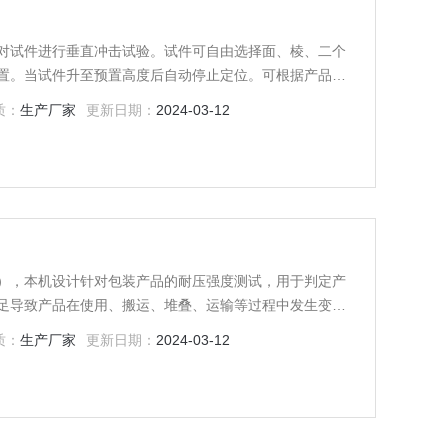
对试件进行垂直冲击试验。试件可自由选择面、棱、二个
置。当试件升至预置高度后自动停止定位。可根据产品的
，电动调宽。本试验机释放机构自由灵活可靠，确保试件
质：
生产厂家
更新日期：
2024-03-12
从而确保了试件所要求的跌落状态。
），本机设计针对包装产品的耐压强度测试，用于判定产
足导致产品在使用、搬运、堆叠、运输等过程中发生变
遭受沉沦时
质：
生产厂家
更新日期：
2024-03-12
落下来时其抗冲击抗压强度，进而改进、上品产品包装规