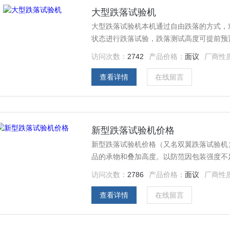
大型跌落试验机
大型跌落试验机本机通过自由跌落的方式，
状态进行跌落试验，跌落测试高度可提前预
不同大小尺寸进行选择测试托臂之间的距离
访问次数：
2742
产品价格：
面议
厂商性
在释放和自由跌落途中不受任何外力影响，
查看详情
在线留言
新型跌落试验机价格
新型跌落试验机价格（又名双翼跌落试验机
品的承物和叠加高度。以防范因包装强度不
形、损坏等不良现象，是检验包装容器耐压强度 直接的测试仪器，适用检测包装规划后，
访问次数：
2786
产品价格：
面议
厂商性
损害情况，鉴定构件在运送全过程中，遭到
划。
查看详情
在线留言