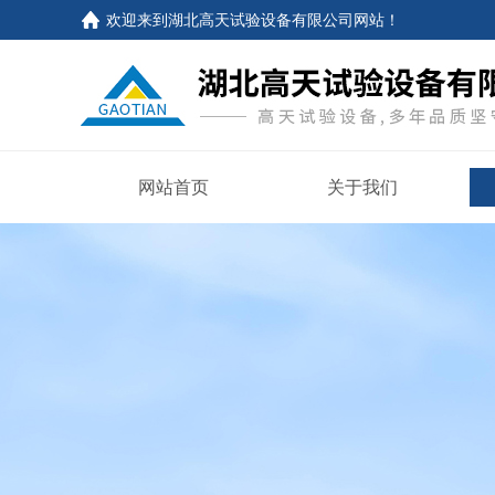
欢迎来到
湖北高天试验设备有限公司网站
！
网站首页
关于我们