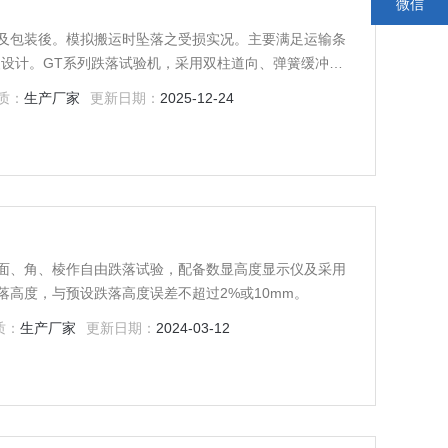
微信
及包装後。模拟搬运时坠落之受损实况。主要满足运输条
装设计。GT系列跌落试验机，采用双柱道向、弹簧缓冲、
质：
生产厂家
更新日期：
2025-12-24
面、角、棱作自由跌落试验，配备数显高度显示仪及采用
高度，与预设跌落高度误差不超过2%或10mm。
质：
生产厂家
更新日期：
2024-03-12