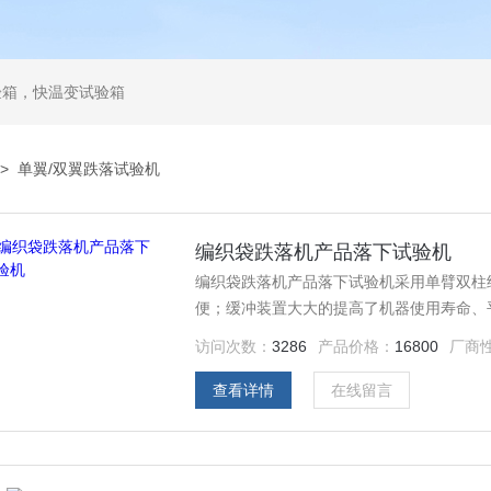
验箱，快温变试验箱
>
单翼/双翼跌落试验机
编织袋跌落机产品落下试验机
编织袋跌落机产品落下试验机采用单臂双柱
便；缓冲装置大大的提高了机器使用寿命、
保护的空气开关和接触器，以便紧急时立即
访问次数：
3286
产品价格：
16800
厂商
查看详情
在线留言