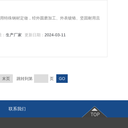
采用特殊钢材定做，经外圆磨加工、外表镀铬、坚固耐用且
质：
生产厂家
更新日期：
2024-03-11
末页
跳转到第
页
联系我们
|