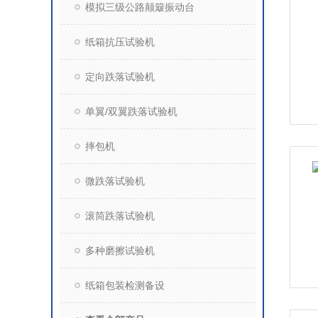
模拟三级公路颠簸振动台
纸箱抗压试验机
定向跌落试验机
单翼/双翼跌落试验机
摔包机
微跌落试验机
滚筒跌落试验机
多种磨擦试验机
纸箱包装检测备设