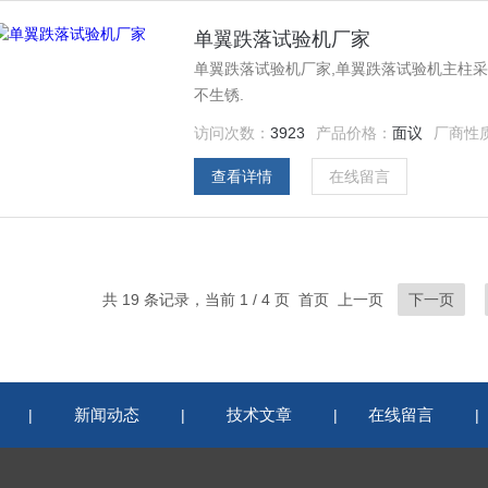
单翼跌落试验机厂家
单翼跌落试验机厂家,单翼跌落试验机主柱
不生锈.
访问次数：
3923
产品价格：
面议
厂商性
查看详情
在线留言
共 19 条记录，当前 1 / 4 页 首页 上一页
下一页
新闻动态
技术文章
在线留言
|
|
|