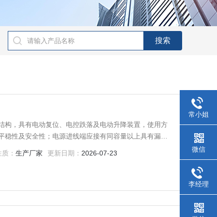
常小姐
结构，具有电动复位、电控跌落及电动升降装置，使用方
平稳性及安全性；电源进线端应接有同容量以上具有漏电
切断电源。
微信
性质：
生产厂家
更新日期：
2026-07-23
李经理