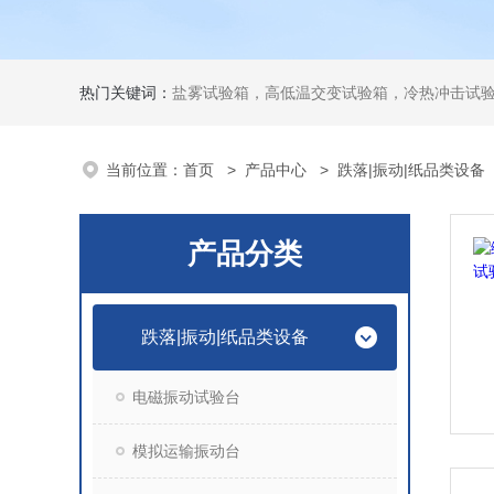
热门关键词：
盐雾试验箱，高低温交变试验箱，冷热冲击试
当前位置：
首页
>
产品中心
>
跌落|振动|纸品类设备
产品分类
跌落|振动|纸品类设备
电磁振动试验台
模拟运输振动台