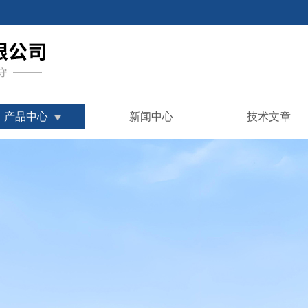
产品中心
新闻中心
技术文章